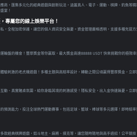
戲供應商，匯集多元化的經典遊戲與創新玩法，涵蓋真人、電子、運動、棋牌、釣魚等
戲盛宴！
憂，專屬您的線上娛樂平台！
隱私，全程加密保護，讓您的個人資訊安全無憂。資金管理嚴格透明，支援多種充提方
運輪盤的機會！豐厚獎金等你贏取，最大獎金高達88888 USDT 快來挑戰你的極
，體驗刺激的老虎機遊戲！多種主題與高賠率設計，轉動之間公頃贏得豐厚獎金，立即
場互動、真實賭桌氛圍，給你身臨其境的刺激感受！隱私安全，出入金快速無憂。立即
您的預測能力，投注全球熱門運動賽事，包括足球、籃球、棒球等多元選擇！即時賠率
合多款經典棋牌遊戲，如斗地主、麻將、撲克等，讓您隨時隨地與高手過招！公平競技