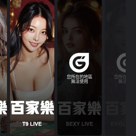
您所在的地區
您所在的地
無法使用
無法使用