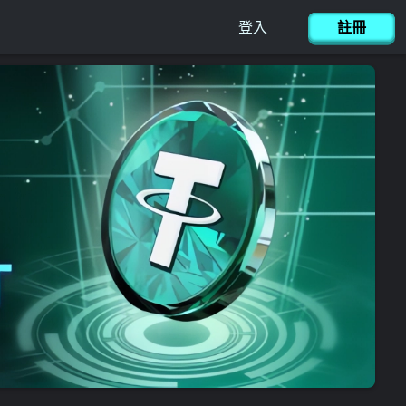
登入
註冊